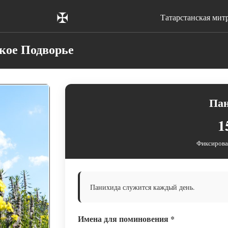
✠
Татарстанская мит
кое Подворье
Па
1
Фиксирова
Панихида служится каждый день.
Имена для поминовения
*