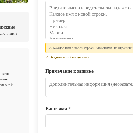
бережные
лагочинии
⚠️ Каждое имя с новой строки. Максимум: не ограниче
⚠️ Введите хотя бы одно имя
Примечание к записке
Свято-
Челны
славной
Ваше имя
*