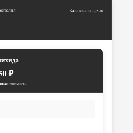
рополия
Казанская епархия
нихида
50 ₽
нная стоимость