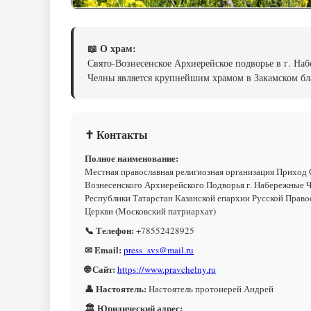
📖 О храм:
Свято-Вознесенское Архиерейское подворье в г. На
Челны является крупнейшим храмом в Закамском б
✝ Контакты
Полное наименование:
Местная православная религиозная организация Приход 
Вознесенского Архиерейского Подворья г. Набережные 
Республики Татарстан Казанской епархии Русской Право
Церкви (Московский патриархат)
📞 Телефон:
+78552428925
✉ Email:
press_svs@mail.ru
🌐 Сайт:
https://www.pravchelny.ru
👤 Настоятель:
Настоятель протоиерей Андрей
🏛 Юридический адрес: