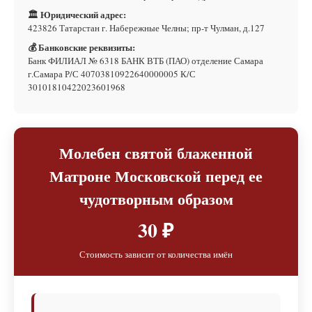
🏛 Юридический адрес:
423826 Татарстан г. Набережные Челны; пр-т Чулман, д.127
💰 Банковские реквизиты:
Банк ФИЛИАЛ № 6318 БАНК ВТБ (ПАО) отделение Самара
г.Самара Р/С 40703810922640000005 К/С
30101810422023601968
Молебен святой блаженной
Матроне Московской перед ее
чудотворным образом
30 ₽
Стоимость зависит от количества имён