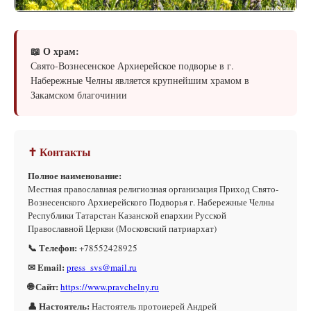
📖 О храм:
Свято-Вознесенское Архиерейское подворье в г.
Набережные Челны является крупнейшим храмом в
Закамском благочинии
✝ Контакты
Полное наименование:
Местная православная религиозная организация Приход Свято-
Вознесенского Архиерейского Подворья г. Набережные Челны
Республики Татарстан Казанской епархии Русской
Православной Церкви (Московский патриархат)
📞 Телефон:
+78552428925
✉ Email:
press_svs@mail.ru
🌐 Сайт:
https://www.pravchelny.ru
👤 Настоятель:
Настоятель протоиерей Андрей