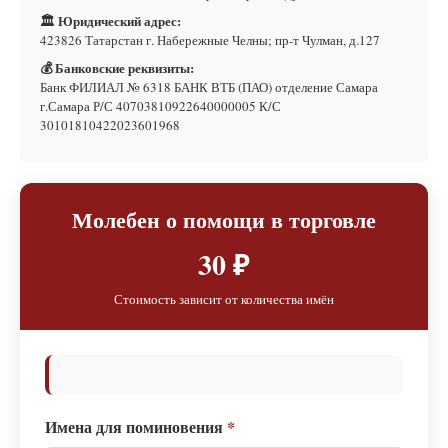
🏛 Юридический адрес:
423826 Татарстан г. Набережные Челны; пр-т Чулман, д.127
💰 Банковские реквизиты:
Банк ФИЛИАЛ № 6318 БАНК ВТБ (ПАО) отделение Самара
г.Самара Р/С 40703810922640000005 К/С
30101810422023601968
Молебен о помощи в торговле
30 ₽
Стоимость зависит от количества имён
Имена для поминовения
*