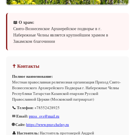
📖 О храм:
Свято-Вознесенское Архиерейское подворье в г.
Набережные Челны является крупнейшим храмом в
Закамском благочинии
✝ Контакты
Полное наименование:
Местная православная религиозная организация Приход Свято-
Вознесенского Архиерейского Подворья г. Набережные Челны
Республики Татарстан Казанской епархии Русской
Православной Церкви (Московский патриархат)
📞 Телефон:
+78552428925
✉ Email:
press_svs@mail.ru
🌐 Сайт:
https://www.pravchelny.ru
👤 Настоятель:
Настоятель протоиерей Андрей