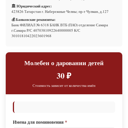
🏛 Юридический адрес:
423826 Татарстан г. Набережные Челны; пр-т Чулман, д.127
💰 Банковские реквизиты:
Банк ФИЛИАЛ № 6318 БАНК ВТБ (ПАО) отделение Самара
г.Самара Р/С 40703810922640000005 К/С
30101810422023601968
Молебен о даровании детей
30 ₽
Стоимость зависит от количества имён
Имена для поминовения
*