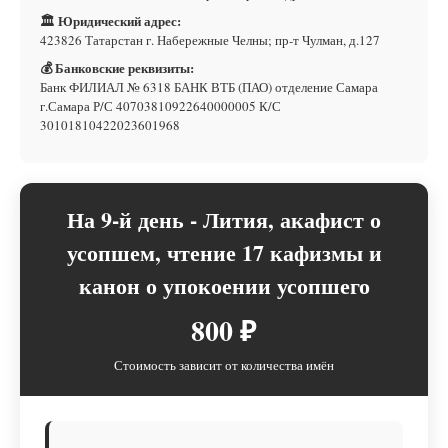
🏛 Юридический адрес:
423826 Татарстан г. Набережные Челны; пр-т Чулман, д.127
💰 Банковские реквизиты:
Банк ФИЛИАЛ № 6318 БАНК ВТБ (ПАО) отделение Самара
г.Самара Р/С 40703810922640000005 К/С
30101810422023601968
На 9-й день - Лития, акафист о
усопшем, чтение 17 кафизмы и
канон о упокоении усопшего
800 ₽
Стоимость зависит от количества имён