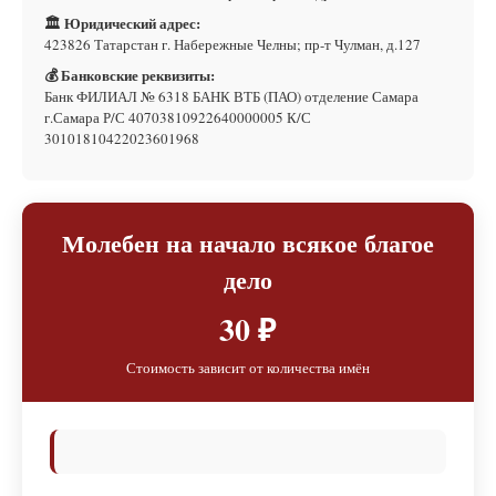
🏛 Юридический адрес:
423826 Татарстан г. Набережные Челны; пр-т Чулман, д.127
💰 Банковские реквизиты:
Банк ФИЛИАЛ № 6318 БАНК ВТБ (ПАО) отделение Самара
г.Самара Р/С 40703810922640000005 К/С
30101810422023601968
Молебен на начало всякое благое
дело
30 ₽
Стоимость зависит от количества имён