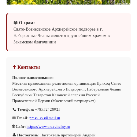
📖 О храм:
Свято-Вознесенское Архиерейское подворье в г.
Набережные Челны является крупнейшим храмом в
Закамском благочинии
✝ Контакты
Полное наименование:
Местная православная религиозная организация Приход Свято-
Вознесенского Архиерейского Подворья г. Набережные Челны
Республики Татарстан Казанской епархии Русской
Православной Церкви (Московский патриархат)
📞 Телефон:
+78552428925
✉ Email:
press_svs@mail.ru
🌐 Сайт:
https://www.pravchelny.ru
👤 Настоятель:
Настоятель протоиерей Андрей