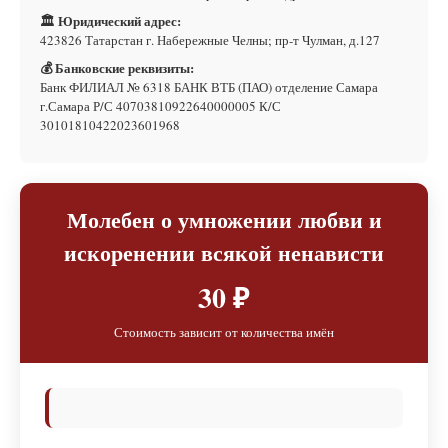
🏛 Юридический адрес:
423826 Татарстан г. Набережные Челны; пр-т Чулман, д.127
💰 Банковские реквизиты:
Банк ФИЛИАЛ № 6318 БАНК ВТБ (ПАО) отделение Самара
г.Самара Р/С 40703810922640000005 К/С
30101810422023601968
Молебен о умножении любви и
искоренении всякой ненависти
30 ₽
Стоимость зависит от количества имён