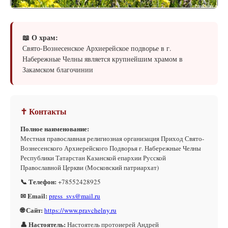
📖 О храм:
Свято-Вознесенское Архиерейское подворье в г.
Набережные Челны является крупнейшим храмом в
Закамском благочинии
✝ Контакты
Полное наименование:
Местная православная религиозная организация Приход Свято-
Вознесенского Архиерейского Подворья г. Набережные Челны
Республики Татарстан Казанской епархии Русской
Православной Церкви (Московский патриархат)
📞 Телефон:
+78552428925
✉ Email:
press_svs@mail.ru
🌐 Сайт:
https://www.pravchelny.ru
👤 Настоятель:
Настоятель протоиерей Андрей