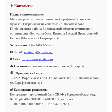
✝ Контакты
Полное наименование:
Местная религиозная организация Серафимо-Саровский
мужской Епархиальный монастырь с. Новомакарово
Грибановского района Воронежской области религиозной
организации «Борисоглебская Епархия Русской Православной
Церкви (Московский Патриархат)»
📞 Телефон:
8 (47348) 3-52-25
✉ Email:
ssmtreby@gmail.com
🌐 Сайт:
https://www.serafims.ru
👤 Настоятель:
настоятель игумен Тихон (Комаров)
🏛 Юридический адрес:
397225, Воронежская обл., Грибановский р-н, с. Новомакарово,
ул. Серафимовская, д.1
💰 Банковские реквизиты:
Центрально-черноземный банк СБ РФ в Борисоглебском отд.
№193 р/с 40703810013060100287, кор. счет
30101810600000000681, БИК 042007681