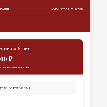
полия
Воронежская епархия
ние на 5 лет
00 ₽
ит от количества имён
ублей за каждое имя