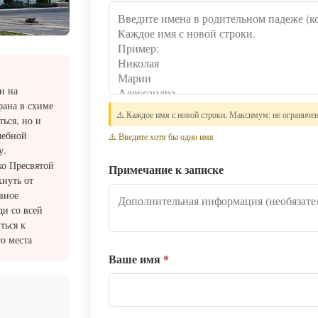
н на
ана в схиме
⚠️ Каждое имя с новой строки. Максимум: не ограниче
ься, но и
лебной
⚠️ Введите хотя бы одно имя
у.
ко Пресвятой
Примечание к записке
хнуть от
вное
ди со всей
ться к
о места
Ваше имя
*