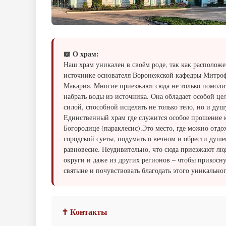
📖 О храм:
Наш храм уникален в своём роде, так как расположе
источнике основателя Воронежской кафедры Митроф
Макария. Многие приезжают сюда не только помолит
набрать воды из источника. Она обладает особой це
силой, способной исцелять не только тело, но и душ
Единственный храм где служится особое прошение 
Богородице (параклесис).Это место, где можно отдо
городской суеты, подумать о вечном и обрести душе
равновесие. Неудивительно, что сюда приезжают лю
округи и даже из других регионов – чтобы прикосну
святыне и почувствовать благодать этого уникальног
✝ Контакты