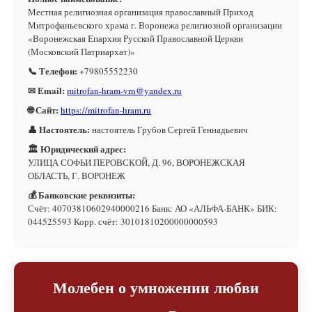
Местная религиозная организация православный Приход
Митрофаньевского храма г. Воронежа религиозной организации
«Воронежская Епархия Русской Православной Церкви
(Московский Патриархат)»
📞 Телефон:
+79805552230
✉ Email:
mitrofan-hram-vrn@yandex.ru
🌐 Сайт:
https://mitrofan-hram.ru
👤 Настоятель:
настоятель Грубов Сергей Геннадьевич
🏛 Юридический адрес:
УЛИЦА СОФЬИ ПЕРОВСКОЙ, Д. 96, ВОРОНЕЖСКАЯ
ОБЛАСТЬ, Г. ВОРОНЕЖ
💰 Банковские реквизиты:
Счёт: 40703810602940000216 Банк: АО «АЛЬФА-БАНК» БИК:
044525593 Корр. счёт: 30101810200000000593
Молебен о умножении любви