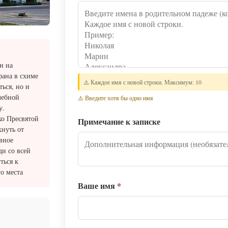
н на
ана в схиме
⚠️ Каждое имя с новой строки. Максимум: 10
ься, но и
лебной
⚠️ Введите хотя бы одно имя
у.
ко Пресвятой
Примечание к записке
хнуть от
вное
ди со всей
ться к
о места
Ваше имя
*