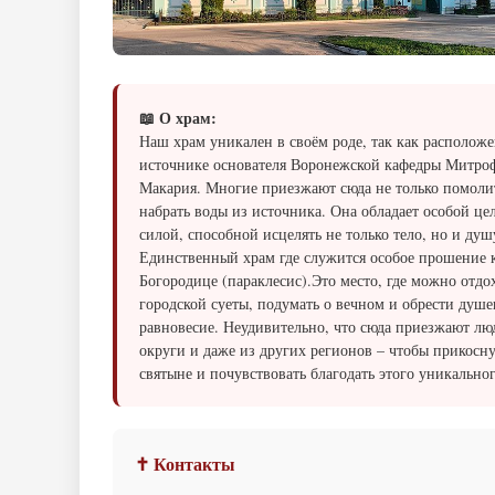
📖 О храм:
Наш храм уникален в своём роде, так как расположе
источнике основателя Воронежской кафедры Митроф
Макария. Многие приезжают сюда не только помолит
набрать воды из источника. Она обладает особой це
силой, способной исцелять не только тело, но и душ
Единственный храм где служится особое прошение 
Богородице (параклесис).Это место, где можно отдо
городской суеты, подумать о вечном и обрести душе
равновесие. Неудивительно, что сюда приезжают лю
округи и даже из других регионов – чтобы прикосну
святыне и почувствовать благодать этого уникальног
✝ Контакты