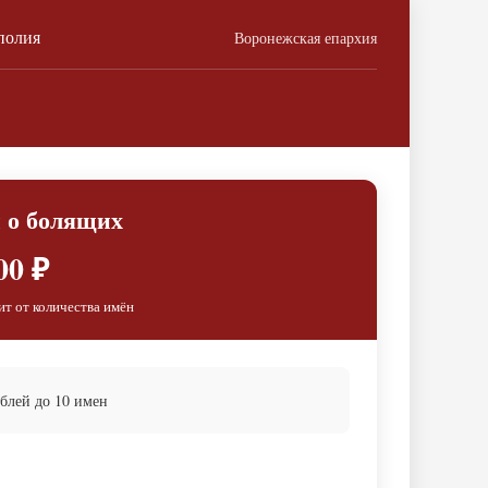
полия
Воронежская епархия
 о болящих
00 ₽
ит от количества имён
блей до 10 имен