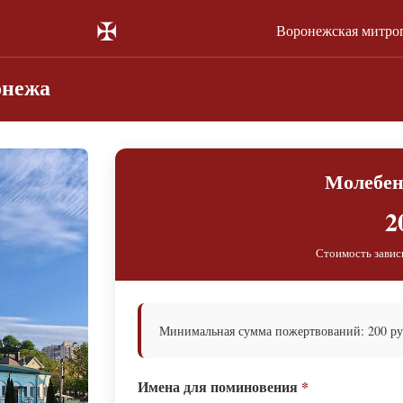
✠
Воронежская митро
онежа
Молебен
2
Стоимость завис
Минимальная сумма пожертвований: 200 ру
Имена для поминовения
*