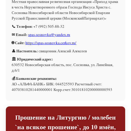
Местная православная религиозная организация «Приход храма
в честь Нерукотворенного образа Господа Иисуса Христа с.
Сосновка Новосибирской области Новосибирской Епархии
Русской Православной церкви (МосковскийПатриархат)»
📞 Телефон:
+7 (992) 505-88-32
✉ Email:
spas-sosnovka@yandex.ru
🌐 Сайт:
https://spas-sosnovka.cerkov.ru/
👤 Настоятель:
священник Алексий Алексеев
🏛 Юридический адрес:
630532 Новосибирская область, пос. Сосновка, ул. Линейная,
д.6/1
💰 Банковские реквизиты:
АО «АЛЬФА-БАНК» БИК: 044525593 Расчетный счет:
40703810281440000001 Корр.счет:30101810200000000593
Прошение на Литургию / молебен
`на всякое прошение`, до 10 имён,