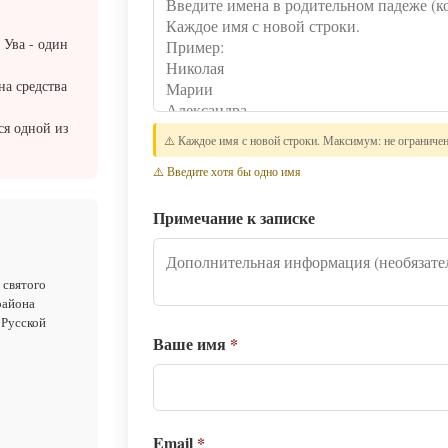
 Ува - один
на средства
ся одной из
⚠️ Каждое имя с новой строки. Максимум: не ограниче
⚠️ Введите хотя бы одно имя
Примечание к записке
 святого
района
 Русской
Ваше имя
*
Email
*