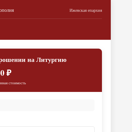
ополия
Ижевская епархия
прошении на Литургию
0 ₽
нная стоимость