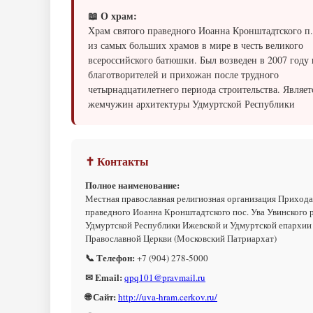
📖 О храм:
Храм святого праведного Иоанна Кронштадтского п.
из самых больших храмов в мире в честь великого
всероссийского батюшки. Был возведен в 2007 году 
благотворителей и прихожан после трудного
четырнадцатилетнего периода строительства. Являет
жемчужин архитектуры Удмуртской Республики
✝ Контакты
Полное наименование:
Местная православная религиозная организация Прихода
праведного Иоанна Кронштадтского пос. Ува Увинского 
Удмуртской Республики Ижевской и Удмуртской епархии
Православной Церкви (Московский Патриархат)
📞 Телефон:
+7 (904) 278-5000
✉ Email:
qpq101@pravmail.ru
🌐 Сайт:
http://uva-hram.cerkov.ru/