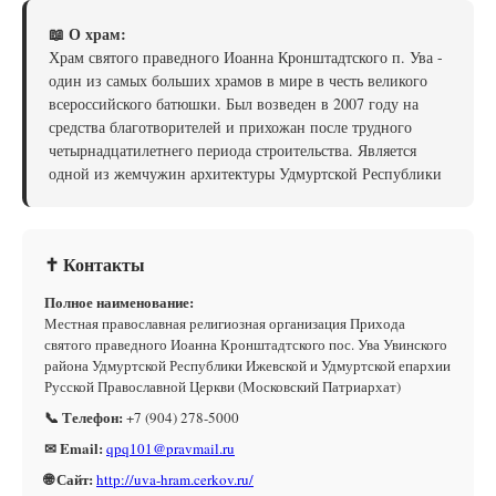
📖 О храм:
Храм святого праведного Иоанна Кронштадтского п. Ува -
один из самых больших храмов в мире в честь великого
всероссийского батюшки. Был возведен в 2007 году на
средства благотворителей и прихожан после трудного
четырнадцатилетнего периода строительства. Является
одной из жемчужин архитектуры Удмуртской Республики
✝ Контакты
Полное наименование:
Местная православная религиозная организация Прихода
святого праведного Иоанна Кронштадтского пос. Ува Увинского
района Удмуртской Республики Ижевской и Удмуртской епархии
Русской Православной Церкви (Московский Патриархат)
📞 Телефон:
+7 (904) 278-5000
✉ Email:
qpq101@pravmail.ru
🌐 Сайт:
http://uva-hram.cerkov.ru/