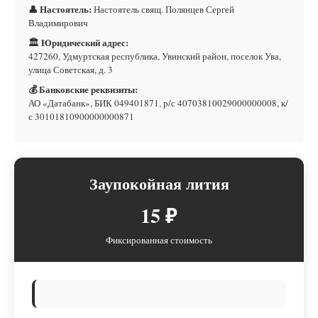
👤 Настоятель:
Настоятель свящ. Полянцев Сергей
Владимирович
🏛 Юридический адрес:
427260, Удмуртская республика, Увинский район, поселок Ува,
улица Советская, д. 3
💰 Банковские реквизиты:
АО «Датабанк», БИК 049401871, р/с 40703810029000000008, к/
с 30101810900000000871
Заупокойная лития
15 ₽
Фиксированная стоимость