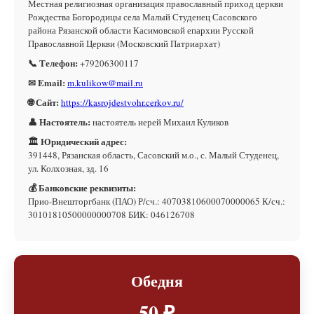
Местная религиозная организация православный приход церкви
Рождества Богородицы села Малый Студенец Сасовского
района Рязанской области Касимовской епархии Русской
Православной Церкви (Московский Патриархат)
📞 Телефон:
+79206300117
✉ Email:
m.kulikow@mail.ru
🌐 Сайт:
https://kasrojdestvohr.cerkov.ru/
👤 Настоятель:
настоятель иерей Михаил Куликов
🏛 Юридический адрес:
391448, Рязанская область, Сасовский м.о., с. Малый Студенец,
ул. Колхозная, зд. 16
💰 Банковские реквизиты:
Прио-Внешторгбанк (ПАО) Р/сч.: 40703810600070000065 К/сч.:
30101810500000000708 БИК: 046126708
Обедня
50 ₽