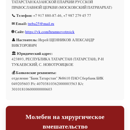
ТАТАРСТАН КАЗАНСКОЙ ЕПАРХИИ РУССКОЙ
ПРАВОСЛАВНОЙ ЦЕРКВИ (МОСКОВСКИЙ ПАТРИАРХАТ)
📞 Телефон:
+7 917 880-87-46, +7 987 279 45 77
✉ Email:
treba25@mail.ru
🌐 Сайт:
https://vk.com/hramnovotroick
👤 Настоятель:
Иерей ЩЕННИКОВ АЛЕКСАНДР
ВИКТОРОВИЧ
🏛 Юридический адрес:
423893, РЕСПУБЛИКА ТАТАРСТАН (ТАТАРСТАН), Р-Н
ТУКАЕВСКИЙ, С. НОВОТРОИЦКОЕ
💰 Банковские реквизиты:
отделение "Банк Татарстан" №8610 ПАО Сбербанк БИК
049205603 Р/с 40703810362000003563 К/с
30101810600000000603
Молебен на хирургическое
вмешательство