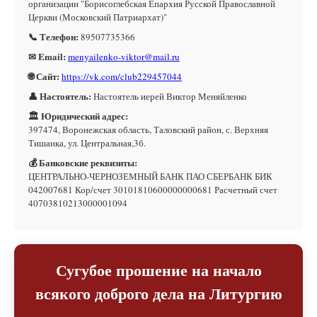
организации "Борисоглебская Епархия Русской Православной
Церкви (Московский Патриархат)"
📞 Телефон:
89507735366
✉ Email:
menyailenko-viktor@mail.ru
🌐 Сайт:
https://vk.com/club229457044
👤 Настоятель:
Настоятель иерей Виктор Меняйленко
🏛 Юридический адрес:
397474, Воронежская область, Таловский район, с. Верхняя
Тишанка, ул. Центральная,3б.
💰 Банковские реквизиты:
ЦЕНТРАЛЬНО-ЧЕРНОЗЕМНЫЙ БАНК ПАО СБЕРБАНК БИК
042007681 Кор/счет 30101810600000000681 Расчетный счет
40703810213000001094
Сугубое прошение на начало
всякого доброго дела на Литургию