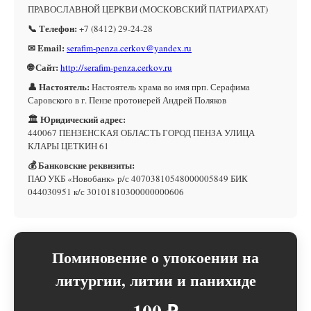
ПРАВОСЛАВНОЙ ЦЕРКВИ (МОСКОВСКИЙ ПАТРИАРХАТ)
📞 Телефон:
+7 (8412) 29-24-28
✉ Email:
serafim-penza.cerkov@yandex.ru
🌐 Сайт:
http://serafim-penza.cerkov.ru
👤 Настоятель:
Настоятель храма во имя прп. Серафима
Саровского в г. Пензе протоиерей Андрей Поляков
🏛 Юридический адрес:
440067 ПЕНЗЕНСКАЯ ОБЛАСТЬ ГОРОД ПЕНЗА УЛИЦА
КЛАРЫ ЦЕТКИН 61
💰 Банковские реквизиты:
ПАО УКБ «Новобанк» р/с 40703810548000005849 БИК
044030951 к/с 30101810300000000606
Поминовение о упокоении на
литургии, литии и панихиде