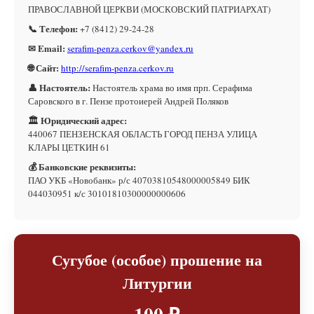
ПРАВОСЛАВНОЙ ЦЕРКВИ (МОСКОВСКИЙ ПАТРИАРХАТ)
📞 Телефон:
+7 (8412) 29-24-28
✉ Email:
serafim-penza.cerkov@yandex.ru
🌐 Сайт:
http://serafim-penza.cerkov.ru
👤 Настоятель:
Настоятель храма во имя прп. Серафима
Саровского в г. Пензе протоиерей Андрей Поляков
🏛 Юридический адрес:
440067 ПЕНЗЕНСКАЯ ОБЛАСТЬ ГОРОД ПЕНЗА УЛИЦА
КЛАРЫ ЦЕТКИН 61
💰 Банковские реквизиты:
ПАО УКБ «Новобанк» р/с 40703810548000005849 БИК
044030951 к/с 30101810300000000606
Сугубое (особое) прошение на
Литургии