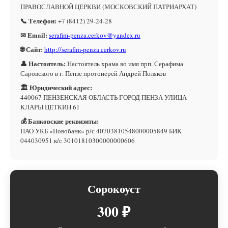
ПРАВОСЛАВНОЙ ЦЕРКВИ (МОСКОВСКИЙ ПАТРИАРХАТ)
📞 Телефон:
+7 (8412) 29-24-28
✉ Email:
serafim-penza.cerkov@yandex.ru
🌐 Сайт:
http://serafim-penza.cerkov.ru
👤 Настоятель:
Настоятель храма во имя прп. Серафима
Саровского в г. Пензе протоиерей Андрей Поляков
🏛 Юридический адрес:
440067 ПЕНЗЕНСКАЯ ОБЛАСТЬ ГОРОД ПЕНЗА УЛИЦА
КЛАРЫ ЦЕТКИН 61
💰 Банковские реквизиты:
ПАО УКБ «Новобанк» р/с 40703810548000005849 БИК
044030951 к/с 30101810300000000606
Сорокоуст
300 ₽