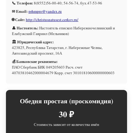
📞 Телефон:
8(8552)56-00-40; 54-56-74, бух.47-53-96
✉ Email:
prhmpro@yandex.ru
🌐 Сайт:
http://christusnatusest.cerkov.ru/
👤 Настоятель:
Настоятель епископ Набережночелнинский и
Елабужский Гавриил (Мельников)
🏛 Юридический адрес:
423825, Республика Татарстан, г. Набережные Челны,
Автозаводский проспект, 16А
💰 Банковские реквизиты:
ПАО Сбербанк БИК 049205603 Расч. счет
40703810462000004679 Корр. счет 30101810600000000603
Обедня простая (проскомидия)
30 ₽
Стоимость зависит от количества имён