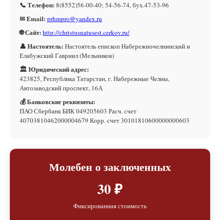
📞 Телефон:
8(8552)56-00-40; 54-56-74, бух.47-53-96
✉ Email:
prhmpro@yandex.ru
🌐 Сайт:
http://christusnatusest.cerkov.ru/
👤 Настоятель:
Настоятель епископ Набережночелнинский и
Елабужский Гавриил (Мельников)
🏛 Юридический адрес:
423825, Республика Татарстан, г. Набережные Челны,
Автозаводский проспект, 16А
💰 Банковские реквизиты:
ПАО Сбербанк БИК 049205603 Расч. счет
40703810462000004679 Корр. счет 30101810600000000603
Молебен о заключенных
30 ₽
Фиксированная стоимость