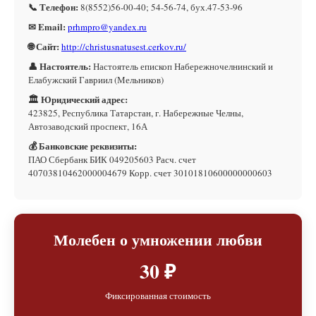
📞 Телефон:
8(8552)56-00-40; 54-56-74, бух.47-53-96
✉ Email:
prhmpro@yandex.ru
🌐 Сайт:
http://christusnatusest.cerkov.ru/
👤 Настоятель:
Настоятель епископ Набережночелнинский и
Елабужский Гавриил (Мельников)
🏛 Юридический адрес:
423825, Республика Татарстан, г. Набережные Челны,
Автозаводский проспект, 16А
💰 Банковские реквизиты:
ПАО Сбербанк БИК 049205603 Расч. счет
40703810462000004679 Корр. счет 30101810600000000603
Молебен о умножении любви
30 ₽
Фиксированная стоимость