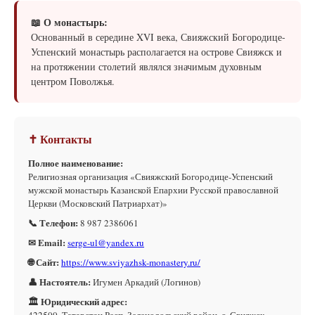
📖 О монастырь:
Основанный в середине XVI века, Свияжский Богородице-
Успенский монастырь располагается на острове Свияжск и
на протяжении столетий являлся значимым духовным
центром Поволжья.
✝ Контакты
Полное наименование:
Религиозная организация «Свияжский Богородице-Успенский
мужской монастырь Казанской Епархии Русской православной
Церкви (Московский Патриархат)»
📞 Телефон:
8 987 2386061
✉ Email:
serge-ul@yandex.ru
🌐 Сайт:
https://www.sviyazhsk-monastery.ru/
👤 Настоятель:
Игумен Аркадий (Логинов)
🏛 Юридический адрес:
422500, Татарстан Респ, Зеленодольский район, с. Свияжск,