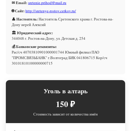
✉ Email:
sretenie.prihod@mail.ru
🌐 Сайт:
http://sretenye-rostov.cerkov.ru/
👤 Настоятель:
Настоятель Сретенского храма г. Ростова-на-
Дону иерей Алексий
🏛 Юридический адрес:
344048 г. Ростов-на-Дону, ул. Детская д. 254
💰 Банковские реквизиты:
Рас/сч 40703810901000001744 Южный филиал ПАО
"ПРОМСВЯЗЬБАНК" г.Волгоград БИК 041806715 Кор/сч
30101810100000000715
Уголь в алтарь
150 ₽
Стоимость зависит от количества имён