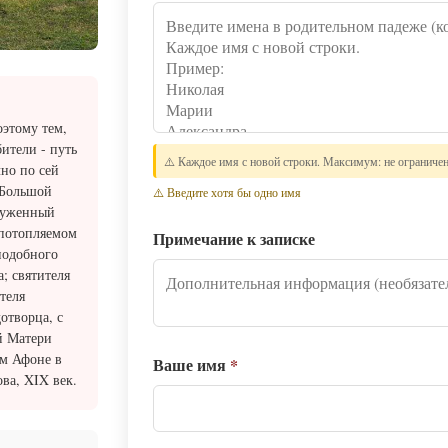
оэтому тем,
ители - путь
⚠️ Каждое имя с новой строки. Максимум: не ограниче
но по сей
 Большой
⚠️ Введите хотя бы одно имя
круженный
епотопляемом
Примечание к записке
подобного
; святителя
теля
отворца, с
й Матери
ом Афоне в
Ваше имя
*
ва, XIX век.