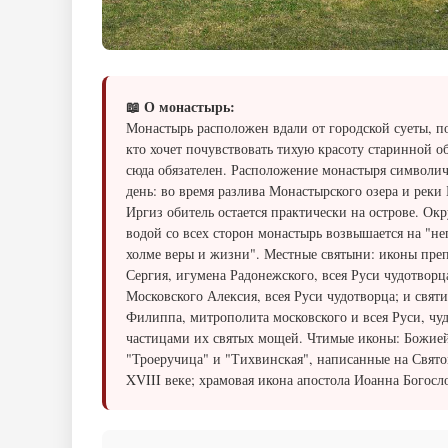
📖 О монастырь:
Монастырь расположен вдали от городской суеты, п
кто хочет почувствовать тихую красоту старинной об
сюда обязателен. Расположение монастыря символич
день: во время разлива Монастырского озера и реки
Иргиз обитель остается практически на острове. О
водой со всех сторон монастырь возвышается на "н
холме веры и жизни". Местные святыни: иконы пре
Сергия, игумена Радонежского, всея Руси чудотворца
Московского Алексия, всея Руси чудотворца; и святи
Филиппа, митрополита московского и всея Руси, чуд
частицами их святых мощей. Чтимые иконы: Божие
"Троеручица" и "Тихвинская", написанные на Свят
XVIII веке; храмовая икона апостола Иоанна Богосло