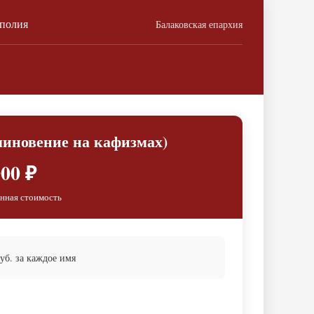
ополия
Балаковская епархия
миновение на кафизмах)
00 ₽
нная стоимость
б. за каждое имя