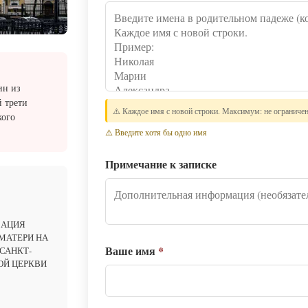
ин из
й трети
⚠️ Каждое имя с новой строки. Максимум: не ограниче
кого
⚠️ Введите хотя бы одно имя
Примечание к записке
ЗАЦИЯ
МАТЕРИ НА
Ваше имя
*
САНКТ-
ОЙ ЦЕРКВИ