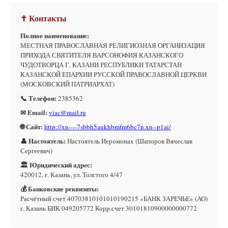
✝ Контакты
Полное наименование:
МЕСТНАЯ ПРАВОСЛАВНАЯ РЕЛИГИОЗНАЯ ОРГАНИЗАЦИЯ
ПРИХОДА СВЯТИТЕЛЯ ВАРСОНОФИЯ КАЗАНСКОГО
ЧУДОТВОРЦА Г. КАЗАНИ РЕСПУБЛИКИ ТАТАРСТАН
КАЗАНСКОЙ ЕПАРХИИ РУССКОЙ ПРАВОСЛАВНОЙ ЦЕРКВИ
(МОСКОВСКИЙ ПАТРИАРХАТ)
📞 Телефон:
2385362
✉ Email:
viac@mail.ru
🌐 Сайт:
http://xn----7sbbh5aukhbmfm6bc7n.xn--p1ai/
👤 Настоятель:
Настоятель Иеромонах (Шапоров Вячеслав
Сергеевич)
🏛 Юридический адрес:
420012, г. Казань, ул. Толстого 4/47
💰 Банковские реквизиты:
Расчётный счет 40703810101010190215 «БАНК ЗАРЕЧЬЕ» (АО)
г. Казань БИК 049205772 Корр.счет 30101810900000000772