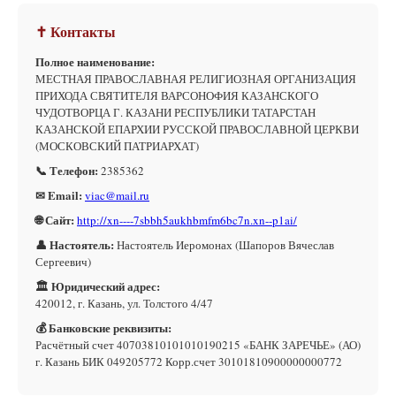
✝ Контакты
Полное наименование:
МЕСТНАЯ ПРАВОСЛАВНАЯ РЕЛИГИОЗНАЯ ОРГАНИЗАЦИЯ
ПРИХОДА СВЯТИТЕЛЯ ВАРСОНОФИЯ КАЗАНСКОГО
ЧУДОТВОРЦА Г. КАЗАНИ РЕСПУБЛИКИ ТАТАРСТАН
КАЗАНСКОЙ ЕПАРХИИ РУССКОЙ ПРАВОСЛАВНОЙ ЦЕРКВИ
(МОСКОВСКИЙ ПАТРИАРХАТ)
📞 Телефон:
2385362
✉ Email:
viac@mail.ru
🌐 Сайт:
http://xn----7sbbh5aukhbmfm6bc7n.xn--p1ai/
👤 Настоятель:
Настоятель Иеромонах (Шапоров Вячеслав
Сергеевич)
🏛 Юридический адрес:
420012, г. Казань, ул. Толстого 4/47
💰 Банковские реквизиты:
Расчётный счет 40703810101010190215 «БАНК ЗАРЕЧЬЕ» (АО)
г. Казань БИК 049205772 Корр.счет 30101810900000000772