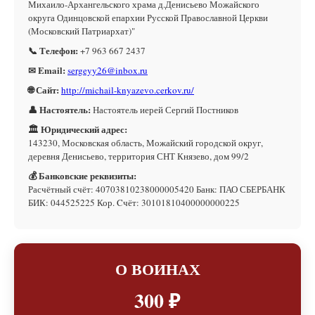
Михаило-Архангельского храма д.Денисьево Можайского
округа Одинцовской епархии Русской Православной Церкви
(Московский Патриархат)"
📞 Телефон:
+7 963 667 2437
✉ Email:
sergeyy26@inbox.ru
🌐 Сайт:
http://michail-knyazevo.cerkov.ru/
👤 Настоятель:
Настоятель иерей Сергий Постников
🏛 Юридический адрес:
143230, Московская область, Можайский городской округ,
деревня Денисьево, территория СНТ Князево, дом 99/2
💰 Банковские реквизиты:
Расчётный счёт: 40703810238000005420 Банк: ПАО СБЕРБАНК
БИК: 044525225 Кор. Cчёт: 30101810400000000225
О ВОИНАХ
300 ₽