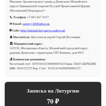
Михаило-Архангельского храма д.Денисьево Можайского
округа Одинцовской епархии Русской Православной Церкви
(Московский Патриархат)"
📞 Телефон:
+7 963 667 2437
✉ Email:
sergeyy26@inbox.ru
🌐 Сайт:
http://michail-knyazevo.cerkov.ru/
👤 Настоятель:
Настоятель иерей Сергий Постников
🏛 Юридический адрес:
143230, Московская область, Можайский городской округ,
деревня Денисьево, территория СНТ Князево, дом 99/2
💰 Банковские реквизиты:
Расчётный счёт: 40703810238000005420 Банк: ПАО СБЕРБАНК
БИК: 044525225 Кор. Cчёт: 30101810400000000225
Записка на Литургию
70 ₽