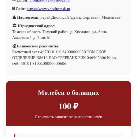
promashova@yandex.ru
🌐 Сайт:
https://www.vhodtomsk.ru
👤 Настоятель:
иерей Дионисий (Денис Сергеевич Мелентьев)
🏛 Юридический адрес:
Томская область, Томский район, д. Кисловка, ул. Анны
Ахматовой, д. 7, кв. 61
💰 Банковские реквизиты:
Расчётный счёт 40703.810.0.64000000030 ТОМСКОЕ
ОТДЕЛЕНИЕ N8616 ПАО СБЕРБАНК БИК 046902606 Корр.
счёт 30101.810.8.00000000606
Молебен о болящих
100 ₽
Стоимость зависит от количества имён