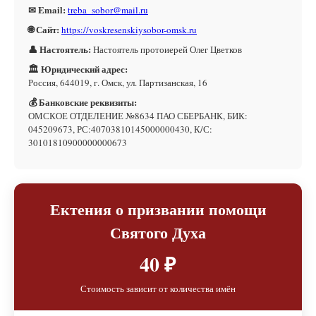
✉ Email:
treba_sobor@mail.ru
🌐 Сайт:
https://voskresenskiysobor-omsk.ru
👤 Настоятель:
Настоятель протоиерей Олег Цветков
🏛 Юридический адрес:
Россия, 644019, г. Омск, ул. Партизанская, 16
💰 Банковские реквизиты:
ОМСКОЕ ОТДЕЛЕНИЕ №8634 ПАО СБЕРБАНК, БИК:
045209673, РС:40703810145000000430, К/С:
30101810900000000673
Ектения о призвании помощи
Святого Духа
40 ₽
Стоимость зависит от количества имён