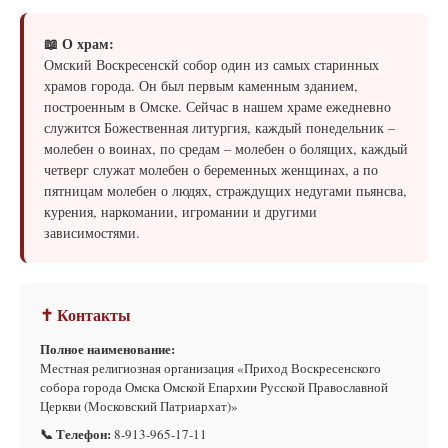
📖 О храм:
Омский Воскресенскй собор один из самых старинных
храмов города. Он был первым каменным зданием,
построенным в Омске. Сейчас в нашем храме ежедневно
служится Божественная литургия, каждый понедельник –
молебен о воинах, по средам – молебен о болящих, каждый
четверг служат молебен о беременных женщинах, а по
пятницам молебен о людях, страждущих недугами пьянсва,
курения, наркомании, игромании и другими
зависимостями.
✝ Контакты
Полное наименование:
Местная религиозная организация «Приход Воскресенского
собора города Омска Омской Епархии Русской Православной
Церкви (Московский Патриархат)»
📞 Телефон:
8-913-965-17-11