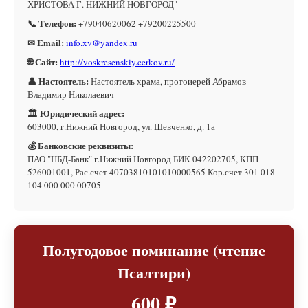
ХРИСТОВА Г. НИЖНИЙ НОВГОРОД"
📞 Телефон:
+79040620062 +79200225500
✉ Email:
info.xv@yandex.ru
🌐 Сайт:
http://voskresenskiy.cerkov.ru/
👤 Настоятель:
Настоятель храма, протоиерей Абрамов
Владимир Николаевич
🏛 Юридический адрес:
603000, г.Нижний Новгород, ул. Шевченко, д. 1а
💰 Банковские реквизиты:
ПАО "НБД-Банк" г.Нижний Новгород БИК 042202705, КПП
526001001, Рас.счет 40703810101010000565 Кор.счет 301 018
104 000 000 00705
Полугодовое поминание (чтение
Псалтири)
600 ₽