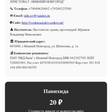
ХРИСТОВА Г. НИЖНИЙ НОВГОРОД"
📞 Телефон:
+79040620062 +79200225500
✉ Email:
info.xv@yandex.ru
🌐 Сайт:
http://voskresenskiy.cerkov.ru/
👤 Настоятель:
Настоятель храма, протоиерей Абрамов
Владимир Николаевич
🏛 Юридический адрес:
603000, г.Нижний Новгород, ул. Шевченко, д. 1а
💰 Банковские реквизиты:
ПАО "НБД-Банк" г.Нижний Новгород БИК 042202705, КПП
526001001, Рас.счет 40703810101010000565 Кор.счет 301 018
104 000 000 00705
Панихида
20 ₽
Стоимость зависит от количества имён