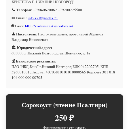
ХРИСТОВА Г. НИЖНИЙ НОВГОРОД"
📞 Телефон:
+79040620062 +79200225500
✉ Email:
info.xv@yandex.ru
🌐 Сайт:
http://voskresenskiy.cerkov.ru/
👤 Настоятель:
Настоятель храма, протоиерей Абрамов
Владимир Николаевич
🏛 Юридический адрес:
603000, г.Нижний Новгород, ул. Шевченко, д. 1а
💰 Банковские реквизиты:
ПАО "НБД-Банк" г.Нижний Новгород БИК 042202705, КПП
526001001, Рас.счет 40703810101010000565 Кор.счет 301 018
104 000 000 00705
Сорокоуст (чтение Псалтири)
250 ₽
Фиксированная стоимость