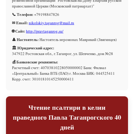
религиозной организации "Ростовская-на-Дону Епархия русской
православной Церкви (Московский патриархат)"
📞 Телефон:
+79198847826
✉ Email:
nikolskiy.taganrog@mail.ru
🌐 Сайт:
http://pravtaganrog.su/
👤 Настоятель:
Настоятель иеромонах Маврикий (Звягинцев)
🏛 Юридический адрес:
347922 Ростовская обл., г.Таганрог, ул. Шевченко, дом №28
💰 Банковские реквизиты:
Расчетный счет: 40703810228050000002 Банк: Филиал
«Центральный» Банка ВТБ (ПАО) г. Москва БИК: 044525411
Корр. счет: 30101810145250000411
Чтение псалтири в келии
праведного Павла Таганрогского 40
дней