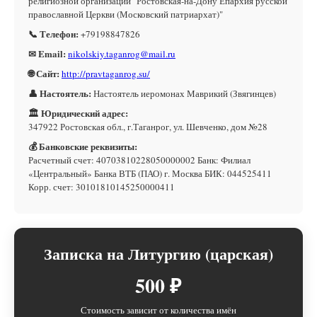
религиозной организации "Ростовская-на-Дону Епархия русской
православной Церкви (Московский патриархат)"
📞 Телефон:
+79198847826
✉ Email:
nikolskiy.taganrog@mail.ru
🌐 Сайт:
http://pravtaganrog.su/
👤 Настоятель:
Настоятель иеромонах Маврикий (Звягинцев)
🏛 Юридический адрес:
347922 Ростовская обл., г.Таганрог, ул. Шевченко, дом №28
💰 Банковские реквизиты:
Расчетный счет: 40703810228050000002 Банк: Филиал
«Центральный» Банка ВТБ (ПАО) г. Москва БИК: 044525411
Корр. счет: 30101810145250000411
Записка на Литургию (царская)
500 ₽
Стоимость зависит от количества имён