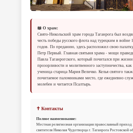
📖 О храм:
Свято-Никольский храм города Таганрога был воздв
честь победы русского флота над турецким в войне 
годов. По преданию, здесь расположил свою палатк
Петр Первый. Главная святыня храма - мощи правед
Павла Таганрогского, который почитался при жизни
прозорливости и молитвенного заступничества, как 
ученица старица Мария Величко. Келья святого такж
почитаемое паломниками место, где ежедневно слу
молебен и читается Псалтырь.
✝ Контакты
Полное наименование:
Местная религиозная организация православный приход
святителя Николая Чудотворца г. Таганрога Ростовской о