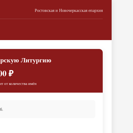
Ростовская и Новочеркасская епархия
арскую Литургию
00 ₽
ит от количества имён
б.