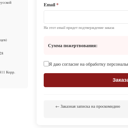
русской
Email
*
На этот email придет подтверждение заказа
цев)
Сумма пожертвования:
№28
Я даю согласие на обработку персонал
411 Корр.
Заказ
← Заказная записка на проскомидию