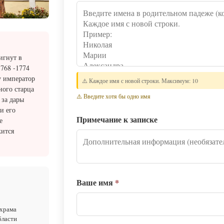
игнут в
1768 -1774
у император
⚠️ Каждое имя с новой строки. Максимум: 10
ного старца
⚠️ Введите хотя бы одно имя
 за дары
и его
Примечание к записке
е
жится
Ваше имя
*
 храма
бласти