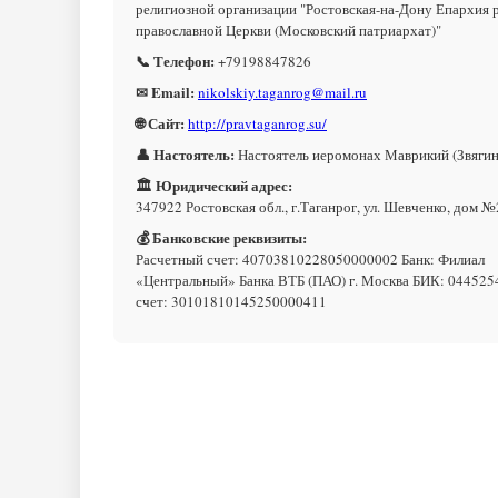
религиозной организации "Ростовская-на-Дону Епархия 
православной Церкви (Московский патриархат)"
📞 Телефон:
+79198847826
✉ Email:
nikolskiy.taganrog@mail.ru
🌐 Сайт:
http://pravtaganrog.su/
👤 Настоятель:
Настоятель иеромонах Маврикий (Звягин
🏛 Юридический адрес:
347922 Ростовская обл., г.Таганрог, ул. Шевченко, дом 
💰 Банковские реквизиты:
Расчетный счет: 40703810228050000002 Банк: Филиал
«Центральный» Банка ВТБ (ПАО) г. Москва БИК: 044525
счет: 30101810145250000411