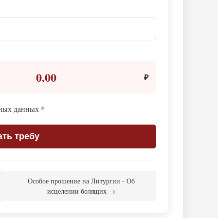
0.00
₽
ьных данных
*
ать требу
Особое прошение на Литургии - Об
исцелении болящих →