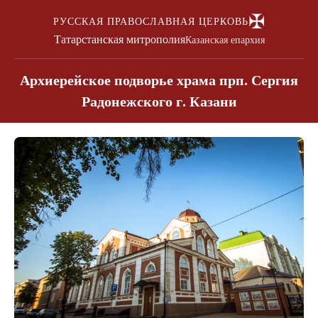
✠
РУССКАЯ ПРАВОСЛАВНАЯ ЦЕРКОВЬ
Татарстанская митрополия
Казанская епархия
Архиерейское подворье храма прп. Сергия
Радонежского г. Казани