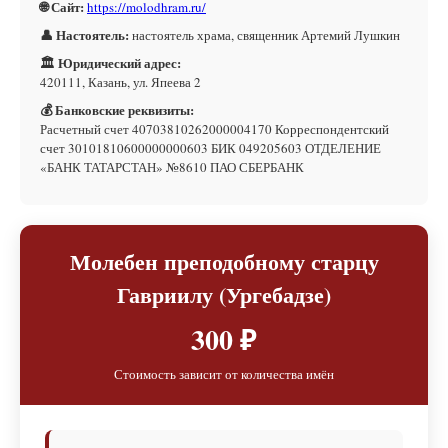
🌐 Сайт:
https://molodhram.ru/
👤 Настоятель:
настоятель храма, священник Артемий Лушкин
🏛 Юридический адрес:
420111, Казань, ул. Япеева 2
💰 Банковские реквизиты:
Расчетный счет 40703810262000004170 Корреспондентский
счет 30101810600000000603 БИК 049205603 ОТДЕЛЕНИЕ
«БАНК ТАТАРСТАН» №8610 ПАО СБЕРБАНК
Молебен преподобному старцу
Гавриилу (Ургебадзе)
300 ₽
Стоимость зависит от количества имён