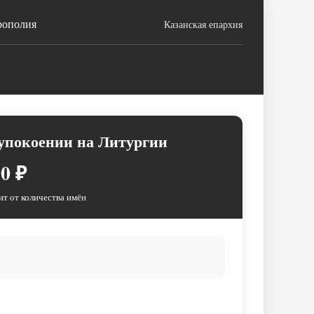
рополия
Казанская епархия
 упокоении на Литургии
0 ₽
ит от количества имён