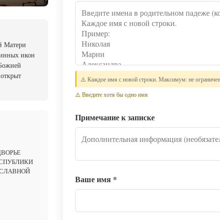
й Матери
ринных икон
 Божией
 открыт
⚠️ Каждое имя с новой строки. Максимум: не ограниче
⚠️ Введите хотя бы одно имя
Примечание к записке
ДВОРЬЕ
ЕСПУБЛИКИ
ОСЛАВНОЙ
Ваше имя
*