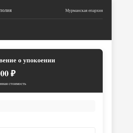
полия
Мурманская епархия
вение о упокоении
00 ₽
нная стоимость