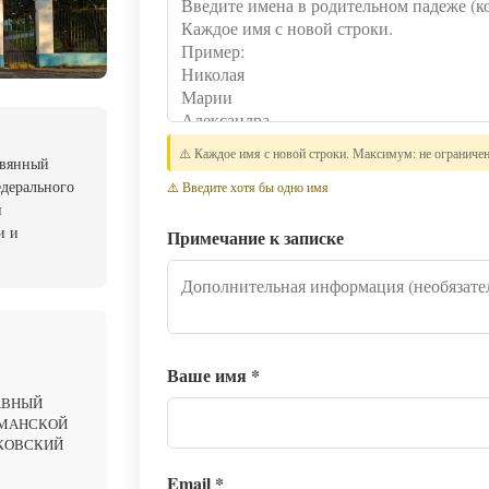
⚠️ Каждое имя с новой строки. Максимум: не ограниче
евянный
едерального
⚠️ Введите хотя бы одно имя
й
и и
Примечание к записке
Ваше имя
*
АВНЫЙ
РМАНСКОЙ
СКОВСКИЙ
Email
*