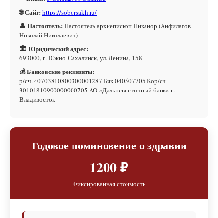
🌐 Сайт:
https://soborsakh.ru/
👤 Настоятель:
Настоятель архиепископ Никанор (Анфилатов
Николай Николаевич)
🏛 Юридический адрес:
693000, г. Южно-Сахалинск, ул. Ленина, 158
💰 Банковские реквизиты:
р/сч. 40703810800300001287 Бик 040507705 Кор/сч
30101810900000000705 АО «Дальневосточный банк» г.
Владивосток
Годовое поминовение о здравии
1200 ₽
Фиксированная стоимость