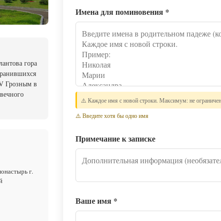
Имена для поминовения
*
лантова гора
хранившихся
V Грозным в
 вечного
⚠️ Каждое имя с новой строки. Максимум: не ограниче
⚠️ Введите хотя бы одно имя
Примечание к записке
онастырь г.
й
Ваше имя
*