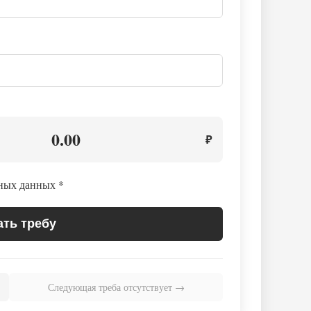
0.00
₽
ьных данных
*
ать требу
Следующая треба отсутствует →