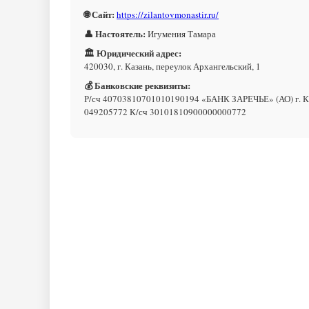
🌐 Сайт:
https://zilantovmonastir.ru/
👤 Настоятель:
Игумения Тамара
🏛 Юридический адрес:
420030, г. Казань, переулок Архангельский, 1
💰 Банковские реквизиты:
Р/сч 40703810701010190194 «БАНК ЗАРЕЧЬЕ» (АО) г. 
049205772 К/сч 30101810900000000772