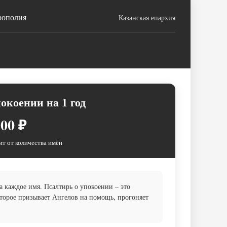
рополия
Казанская епархия
окоении на 1 год
00 ₽
ит от количества имён
 каждое имя. Псалтирь о упокоении – это
оторое призывает Ангелов на помощь, прогоняет