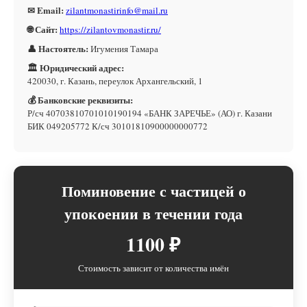
✉ Email:
zilantmonastirinfo@mail.ru
🌐 Сайт:
https://zilantovmonastir.ru/
👤 Настоятель:
Игумения Тамара
🏛 Юридический адрес:
420030, г. Казань, переулок Архангельский, 1
💰 Банковские реквизиты:
Р/сч 40703810701010190194 «БАНК ЗАРЕЧЬЕ» (АО) г. Казани
БИК 049205772 К/сч 30101810900000000772
Поминовение с частицей о
упокоении в течении года
1100 ₽
Стоимость зависит от количества имён