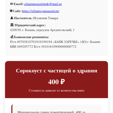
✉ Email:
zilantmonastirinfo@mail.ru
🌐 Сайт:
https://zilantovmonastir.ru/
👤 Настоятель:
Игумения Тамара
🏛 Юридический адрес:
420030, г. Казань, переулок Архангельский, 1
💰 Банковские реквизиты:
Р/сч 40703810701010190194 «БАНК ЗАРЕЧЬЕ» (АО) г. Казани
БИК 049205772 К/сч 30101810900000000772
Сорокоуст с частицей о здравии
400 ₽
Стоимость зависит от количества имён
Минимальная сумма пожертвований: 400 за