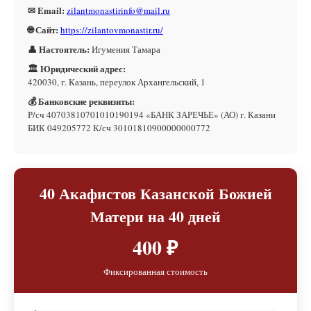
✉ Email:
zilantmonastirinfo@mail.ru
🌐 Сайт:
https://zilantovmonastir.ru/
👤 Настоятель:
Игумения Тамара
🏛 Юридический адрес:
420030, г. Казань, переулок Архангельский, 1
💰 Банковские реквизиты:
Р/сч 40703810701010190194 «БАНК ЗАРЕЧЬЕ» (АО) г. Казани
БИК 049205772 К/сч 30101810900000000772
40 Акафистов Казанской Божией
Матери на 40 дней
400 ₽
Фиксированная стоимость