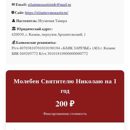
✉ Email:
zilantmonastirinfo@mail.ru
🌐 Сайт:
https://zilantovmonastir.ru/
👤 Настоятель:
Игумения Тамара
🏛 Юридический адрес:
420030, г. Казань, переулок Архангельский, 1
💰 Банковские реквизиты:
Р/сч 40703810701010190194 «БАНК ЗАРЕЧЬЕ» (АО) г. Казани
БИК 049205772 К/сч 30101810900000000772
Молебен Святителю Николаю на 1
год
200 ₽
Фиксированная стоимость