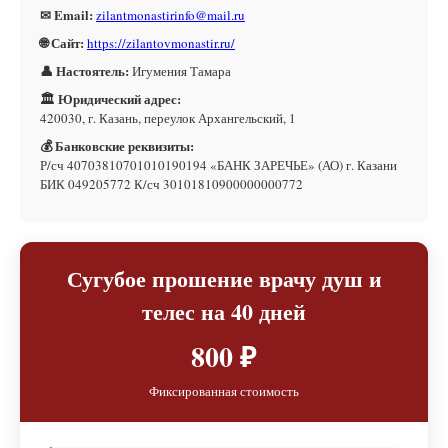
✉ Email:
zilantmonastirinfo@mail.ru
🌐 Сайт:
https://zilantovmonastir.ru/
👤 Настоятель:
Игумения Тамара
🏛 Юридический адрес:
420030, г. Казань, переулок Архангельский, 1
💰 Банковские реквизиты:
Р/сч 40703810701010190194 «БАНК ЗАРЕЧЬЕ» (АО) г. Казани
БИК 049205772 К/сч 30101810900000000772
Сугубое прошение врачу душ и
телес на 40 дней
800 ₽
Фиксированная стоимость