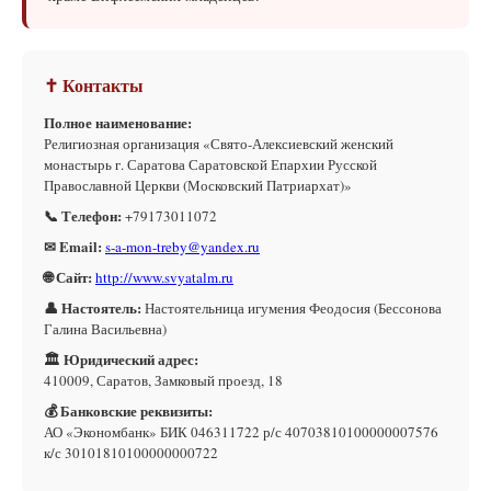
✝ Контакты
Полное наименование:
Религиозная организация «Свято-Алексиевский женский
монастырь г. Саратова Саратовской Епархии Русской
Православной Церкви (Московский Патриархат)»
📞 Телефон:
+79173011072
✉ Email:
s-a-mon-treby@yandex.ru
🌐 Сайт:
http://www.svyatalm.ru
👤 Настоятель:
Настоятельница игумения Феодосия (Бессонова
Галина Васильевна)
🏛 Юридический адрес:
410009, Саратов, Замковый проезд, 18
💰 Банковские реквизиты:
АО «Экономбанк» БИК 046311722 р/с 40703810100000007576
к/с 30101810100000000722