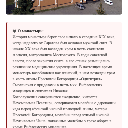
📖 О монастырь:
История монастыря берет свое начало в середине XIX века,
когда недалеко от Саратова был основан мужской скит. В
начале XX века был возведен храм в честь святителя
Алексия, митрополита Московского. В годы советской
власти, после закрытия скита, в его стенах размещались
различные медицинские учреждения. В настоящее время
монастырь возобновлен как женский, в нем возведен храм
в честь иконы Пресвятой Богородицы «Одигитрия»
Смоленская с приделами в честь мчч. Вифлеемских
младенцев и святителя Николая.
Богослужения совершаются ежедневно, читается
Неусыпаемая Псалтирь, совершаются молебны о даровании
чада перед афонской иконой праведной Анны, матери
Пресвятой Богородицы, молебны перед чтимой иконой
Неупиваемая Чаша, покаянные молебны о грехе аборта в
храме Вифлеемских младенцев.